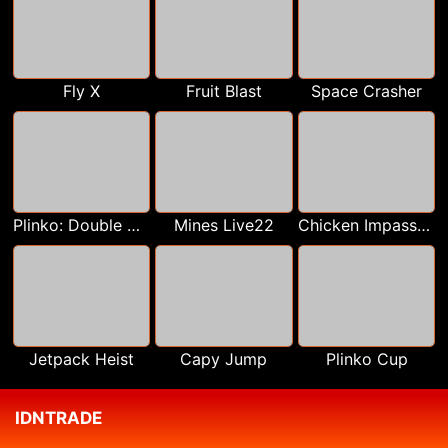
Fly X
Fruit Blast
Space Crasher
Plinko: Double Wheel Live22
Mines Live22
Chicken Impassable
Jetpack Heist
Capy Jump
Plinko Cup
IDNTRADE