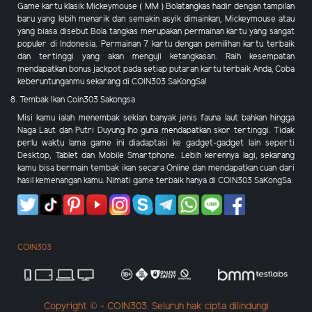
Game kartu klasik Mickeymouse ( MM ) Bolatangkas hadir dengan tampilan
baru yang lebih menarik dan semakin asyik dimainkan, Mickeymouse atau
yang biasa disebut Bola tangkas merupakan permainan kartu yang sangat
populer di Indonesia. Permainan 7 kartu dengan pemilihan kartu terbaik
dan tertinggi yang akan menguji ketangkasan. Raih kesempatan
mendapatkan bonus jackpot pada setiap putaran kartu terbaik Anda, Coba
keberuntunganmu sekarang di COIN303 SaKongSa!
8. Tembak Ikan Coin303 Sakongsa
Misi kamu ialah menembak sekian banyak jenis fauna laut bahkan hingga
Naga Laut dan Putri Duyung lho guna mendapatkan skor tertinggi. Tidak
perlu waktu lama game ini diadaptasi ke gadget-gadget lain seperti
Desktop, Tablet dan Mobile Smartphone. Lebih kerennya lagi, sekarang
kamu bisa bermain tembak ikan secara Online dan mendapatkan cuan dari
hasil kemenangan kamu. Nimati game terbaik hanya di COIN303 SaKongSa.
COIN303
Copyright © - COIN303. Seluruh hak cipta dilindungi