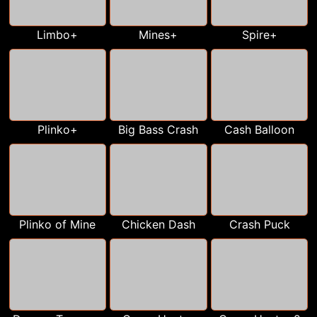
Limbo+
Mines+
Spire+
Plinko+
Big Bass Crash
Cash Balloon
Plinko of Mine
Chicken Dash
Crash Puck