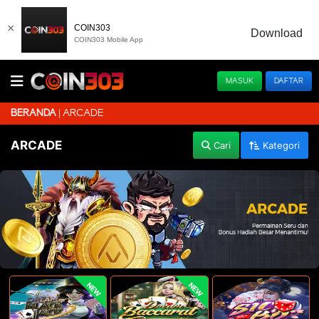
×
COIN303
Download
COIN303 Mobile App
MASUK
DAFTAR
ARCADE
BERANDA
ARCADE
Cari
Kategori
NEW
NEW