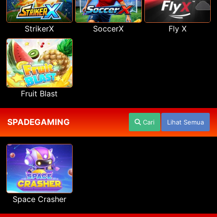
StrikerX
SoccerX
Fly X
Fruit Blast
SPADEGAMING
Cari
Lihat Semua
Space Crasher