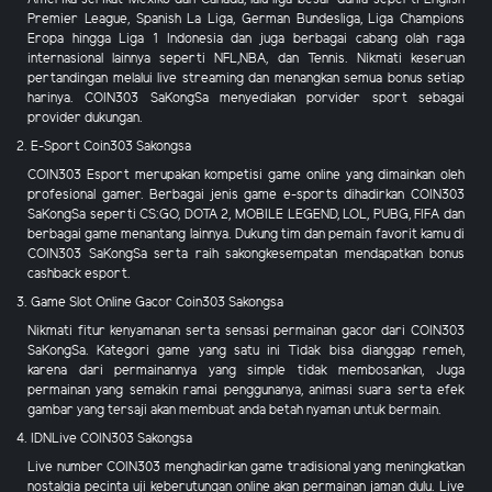
Premier League, Spanish La Liga, German Bundesliga, Liga Champions
Eropa hingga Liga 1 Indonesia dan juga berbagai cabang olah raga
internasional lainnya seperti NFL,NBA, dan Tennis. Nikmati keseruan
pertandingan melalui live streaming dan menangkan semua bonus setiap
harinya. COIN303 SaKongSa menyediakan porvider sport sebagai
provider dukungan.
2. E-Sport Coin303 Sakongsa
COIN303 Esport merupakan kompetisi game online yang dimainkan oleh
profesional gamer. Berbagai jenis game e-sports dihadirkan COIN303
SaKongSa seperti CS:GO, DOTA 2, MOBILE LEGEND, LOL, PUBG, FIFA dan
berbagai game menantang lainnya. Dukung tim dan pemain favorit kamu di
COIN303 SaKongSa serta raih sakongkesempatan mendapatkan bonus
cashback esport.
3. Game Slot Online Gacor Coin303 Sakongsa
Nikmati fitur kenyamanan serta sensasi permainan gacor dari COIN303
SaKongSa. Kategori game yang satu ini Tidak bisa dianggap remeh,
karena dari permainannya yang simple tidak membosankan, Juga
permainan yang semakin ramai penggunanya, animasi suara serta efek
gambar yang tersaji akan membuat anda betah nyaman untuk bermain.
4. IDNLive COIN303 Sakongsa
Live number COIN303 menghadirkan game tradisional yang meningkatkan
nostalgia pecinta uji keberutungan online akan permainan jaman dulu. Live