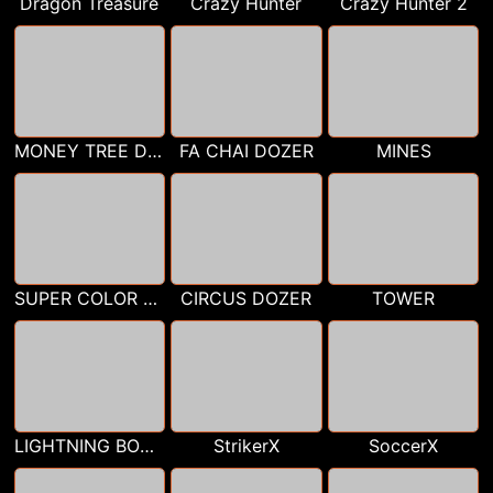
Dragon Treasure
Crazy Hunter
Crazy Hunter 2
MONEY TREE DOZER
FA CHAI DOZER
MINES
SUPER COLOR GAME
CIRCUS DOZER
TOWER
LIGHTNING BOMB
StrikerX
SoccerX