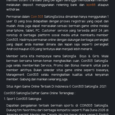
memiliki sistem transaksi yang beragam sehingga memudahkan member
melakukan deposit menggunakan rekening bank dan
koin88
ataupun
withdraw.
Permainan dalam
Coin 303
SaKongSa
bisa dimainkan hanya menggunakan 1
user ID yang bisa didapatkan dengan proses registrasi yang cepat dan
mudah. Anda juga dapat merasakan sensasi bermain game online melalui
smartphone, tablet, PC. Customer service yang tersedia aktif 24 jam
nonstop di berbagai platform sosial media untuk membantu member
Coin303
. Hadirnya permainan online dengan dukungan berbagai perangkat
yang dapat anda mainkan dimana dan kapan saja seperti perangkat
Android maupun iOS yang tentunya akan menjadi lebih menarik.
Member setia kita mempunyai nama SaKongSa Boys & Girls. Mulai
bermain bersama teman-teman menghasilkan cuan.
Coin303
SaKongSa
juga selalu memberikan Service,
Promo dan Bonus
menarik
untuk para
member aktifnya. Bukan sekedar situs game online seperti biasanya,
Management
Coin303
selalu meningkatkan kualitas untuk kenyaman
member. Gabung dan mainkan sekarang juga.
Situs Agen Game Online Terbaik Di Indonesia © Coin303 SaKongSa 2021
Coin303 SaKongSa Daftar Game Online Terlengkap :
1. Sport Coin303 Sakongsa
Dapatkan pengalaman terbaik bermain sports di COIN303 SaKongSa.
Dukung tim favoritmu dari berbagai kompetisi seperti Piala Dunia 2026 di
Amerika serikat Mexiko dan Canada, lalu liga besar dunia seperti English