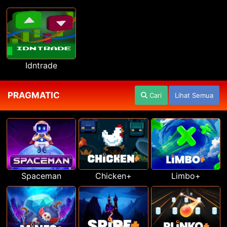
Idntrade
PRAGMATIC
Cari
Lihat Semua
Spaceman
Chicken+
Limbo+