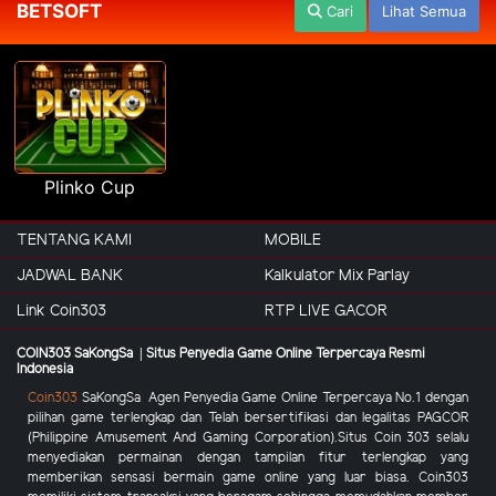
BETSOFT
Cari
Lihat Semua
Plinko Cup
TENTANG KAMI
MOBILE
JADWAL BANK
Kalkulator Mix Parlay
Link Coin303
RTP LIVE GACOR
COIN303 SaKongSa | Situs Penyedia Game Online Terpercaya Resmi
Indonesia
Coin303
SaKongSa
Agen Penyedia Game Online Terpercaya No.1 dengan
pilihan game terlengkap dan Telah bersertifikasi dan legalitas PAGCOR
(Philippine Amusement And Gaming Corporation).Situs
Coin 303
selalu
menyediakan permainan dengan tampilan fitur terlengkap yang
memberikan sensasi bermain game online yang luar biasa.
Coin303