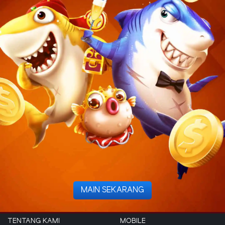
MAIN SEKARANG
TENTANG KAMI
MOBILE