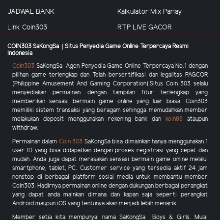
JADWAL BANK
Kalkulator Mix Parlay
Link Coin303
RTP LIVE GACOR
COIN303 SaKongSa | Situs Penyedia Game Online Terpercaya Resmi
Indonesia
Coin303
SaKongSa
Agen Penyedia Game Online Terpercaya No.1 dengan
pilihan game terlengkap dan Telah bersertifikasi dan legalitas PAGCOR
(Philippine Amusement And Gaming Corporation).Situs
Coin 303
selalu
menyediakan permainan dengan tampilan fitur terlengkap yang
memberikan sensasi bermain game online yang luar biasa.
Coin303
memiliki sistem transaksi yang beragam sehingga memudahkan member
melakukan deposit menggunakan rekening bank dan
koin88
ataupun
withdraw.
Permainan dalam
Coin 303
SaKongSa
bisa dimainkan hanya menggunakan 1
user ID yang bisa didapatkan dengan proses registrasi yang cepat dan
mudah. Anda juga dapat merasakan sensasi bermain game online melalui
smartphone, tablet, PC. Customer service yang tersedia aktif 24 jam
nonstop di berbagai platform sosial media untuk membantu member
Coin303
. Hadirnya permainan online dengan dukungan berbagai perangkat
yang dapat anda mainkan dimana dan kapan saja seperti perangkat
Android maupun iOS yang tentunya akan menjadi lebih menarik.
Member setia kita mempunyai nama SaKongSa Boys & Girls. Mulai