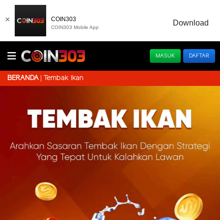
×
COIN303
Download
COIN303 Mobile App
MASUK
DAFTAR
Tembak Ikan
BERANDA